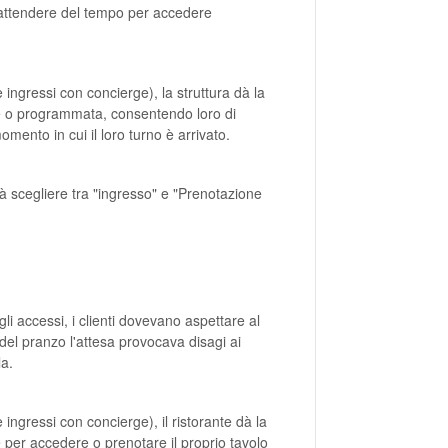
o attendere del tempo per accedere
ngressi con concierge), la struttura dà la
tuale o programmata, consentendo loro di
mento in cui il loro turno è arrivato.
trà scegliere tra "ingresso" e "Prenotazione
li accessi, i clienti dovevano aspettare al
a del pranzo l'attesa provocava disagi ai
la.
ngressi con concierge), il ristorante dà la
uale per accedere o prenotare il proprio tavolo